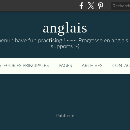
anglais
menu : have fun practising ! ~~~ Progresse en anglais au
supports :-)
ATÉGORIES PRINCIPALES
PAGES
ARCHIVES
CONTAC
Publicité