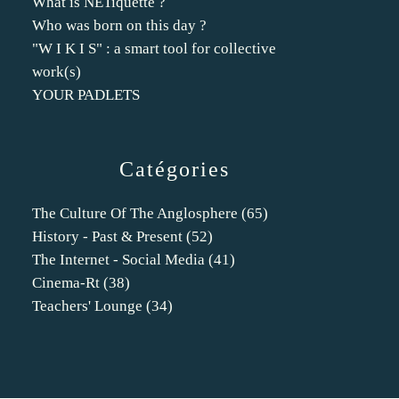
What is NETiquette ?
Who was born on this day ?
"W I K I S" : a smart tool for collective
work(s)
YOUR PADLETS
Catégories
The Culture Of The Anglosphere
(65)
History - Past & Present
(52)
The Internet - Social Media
(41)
Cinema-Rt
(38)
Teachers' Lounge
(34)