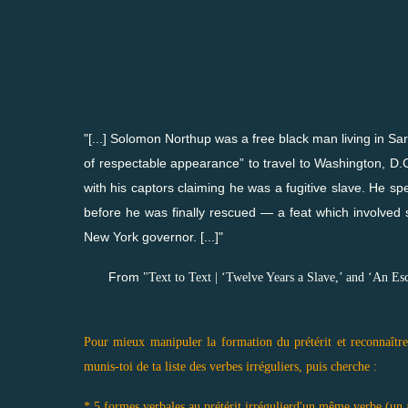
"[...] Solomon Northup was a free black man living in 
of respectable appearance” to travel to Washington, D.
with his captors claiming he was a fugitive slave. He sp
before he was finally rescued — a feat which involved se
New York governor. [...]"
From
"Text to Text | ‘Twelve Years a Slave,’ and ‘An
Pour mieux manipuler la formation du prétérit et reconnaître l
munis-toi de ta liste des verbes irréguliers, puis cherche :
* 5 formes verbales au prétérit irrégulierd'un même verbe (un a