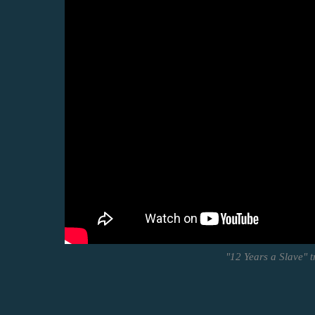
"12 Years a Slave" tr