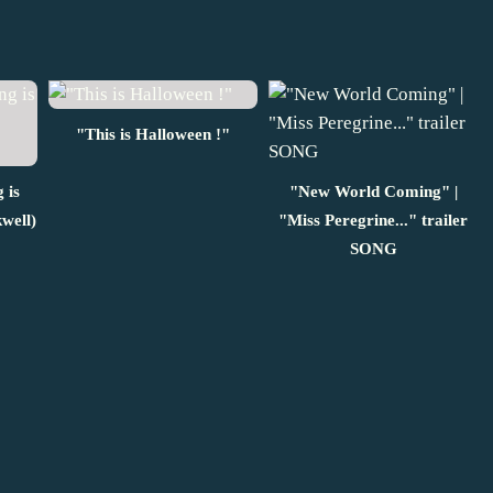
"This is Halloween !"
 is
"New World Coming" |
well)
"Miss Peregrine..." trailer
SONG