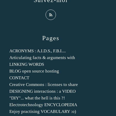
Suivez-moi
Pages
ACRONYMS : A.I.D.S., F.B.I....
Articulating facts & arguments with
LINKING WORDS
BLOG open source hosting
CONTACT
Creative Commons : licenses to share
DESIGNING interactions : a VIDEO
"DIY"... what the hell is this ?!
Electrotechnology ENCYCLOPEDIA
Enjoy practising VOCABULARY :o)