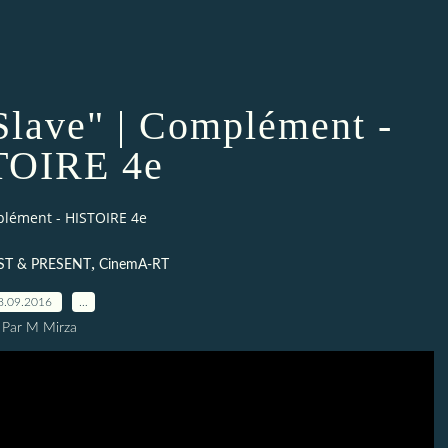
Slave" | Complément -
TOIRE 4e
plément - HISTOIRE 4e
,
ST & PRESENT
CinemA-RT
8.09.2016
…
Par M Mirza