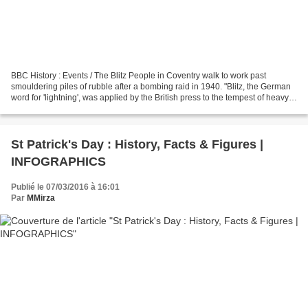
BBC History : Events / The Blitz People in Coventry walk to work past
smouldering piles of rubble after a bombing raid in 1940. "Blitz, the German
word for 'lightning', was applied by the British press to the tempest of heavy
and frequent bombing raids...
St Patrick's Day : History, Facts & Figures |
INFOGRAPHICS
Publié le 07/03/2016 à 16:01
Par
MMirza