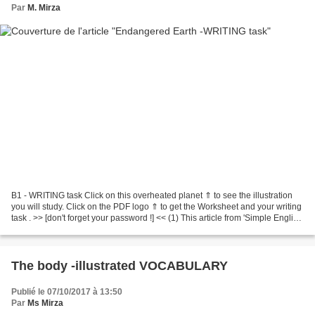
Par
M. Mirza
B1 - WRITING task Click on this overheated planet ⇑ to see the illustration
you will study. Click on the PDF logo ⇑ to get the Worksheet and your writing
task . >> [don't forget your password !] << (1) This article from 'Simple English
Wikipedia' ⇑ may...
The body -illustrated VOCABULARY
Publié le 07/10/2017 à 13:50
Par
Ms Mirza