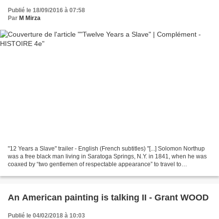
Publié le 18/09/2016 à 07:58
Par
M Mirza
"12 Years a Slave" trailer - English (French subtitles) "[...] Solomon Northup
was a free black man living in Saratoga Springs, N.Y. in 1841, when he was
coaxed by “two gentlemen of respectable appearance” to travel to
Washington, D.C. for employment....
An American painting is talking II - Grant WOOD
Publié le 04/02/2018 à 10:03