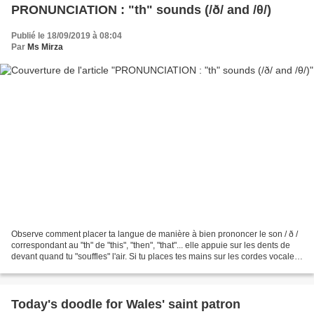
PRONUNCIATION : "th" sounds (/ð/ and /θ/)
Publié le 18/09/2019 à 08:04
Par
Ms Mirza
Observe comment placer ta langue de manière à bien prononcer le son / ð /
correspondant au "th" de "this", "then", "that"... elle appuie sur les dents de
devant quand tu "souffles" l'air. Si tu places tes mains sur les cordes vocales,
tu les sentiras...
Today's doodle for Wales' saint patron