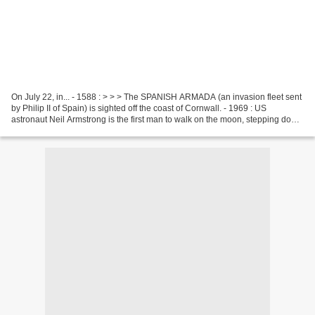
On July 22, in... - 1588 : > > > The SPANISH ARMADA (an invasion fleet sent
by Philip II of Spain) is sighted off the coast of Cornwall. - 1969 : US
astronaut Neil Armstrong is the first man to walk on the moon, stepping down
from Apollo 11. How much...