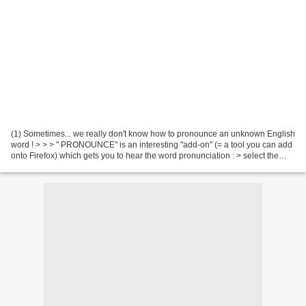
(1) Sometimes... we really don't know how to pronounce an unknown English
word ! > > > " PRONOUNCE" is an interesting "add-on" (= a tool you can add
onto Firefox) which gets you to hear the word pronunciation : > select the
unknown word > right-click...