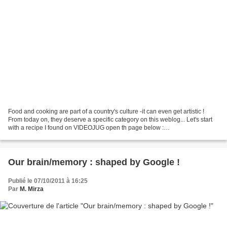
Food and cooking are part of a country's culture -it can even get artistic !
From today on, they deserve a specific category on this weblog... Let's start
with a recipe I found on VIDEOJUG open th page below :
https://youtu.be/6ve3UFzhH7s Hallowe'en usually...
Our brain/memory : shaped by Google !
Publié le 07/10/2011 à 16:25
Par
M. Mirza