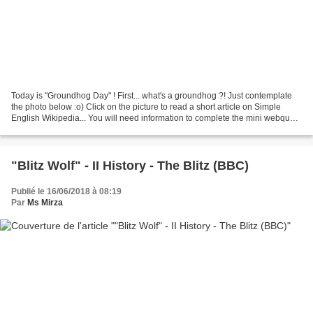
Today is "Groundhog Day" ! First... what's a groundhog ?! Just contemplate
the photo below :o) Click on the picture to read a short article on Simple
English Wikipedia... You will need information to complete the mini webquest
I have just prepared for...
"Blitz Wolf" - II History - The Blitz (BBC)
Publié le 16/06/2018 à 08:19
Par
Ms Mirza