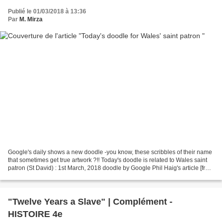
Publié le 01/03/2018 à 13:36
Par
M. Mirza
Google's daily shows a new doodle -you know, these scribbles of their name
that sometimes get true artwork ?!! Today's doodle is related to Wales saint
patron (St David) : 1st March, 2018 doodle by Google Phil Haig's article [from
metro UK website] :...
"Twelve Years a Slave" | Complément -
HISTOIRE 4e