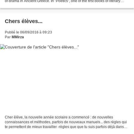
of drama in Ancient Greece. In "Poetics", one of the first books of literary
criticism, Aristotle...
Chers élèves...
Publié le 06/09/2016 à 09:23
Par
MMirza
Cher élève, la nouvelle année scolaire a commencé : de nouvelles
connaissances et méthodes, parfois de nouveaux manuels... des règles qui
te permettent de mieux travailler -règles que que tu suis parfois déjà dans
l'établissement comme dans ta classe....