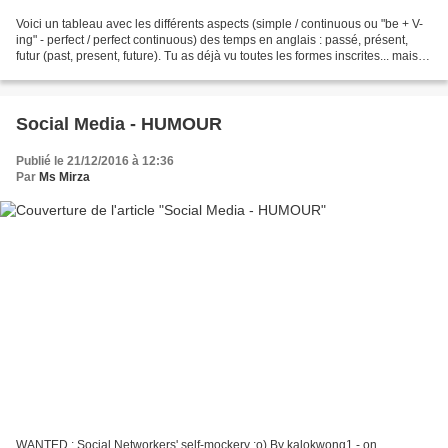
Voici un tableau avec les différents aspects (simple / continuous ou "be + V-
ing" - perfect / perfect continuous) des temps en anglais : passé, présent,
futur (past, present, future). Tu as déjà vu toutes les formes inscrites... mais
concentre-toi plus...
Social Media - HUMOUR
Publié le 21/12/2016 à 12:36
Par
Ms Mirza
WANTED : Social Networkers' self-mockery ;o) By kalokwong1 - on