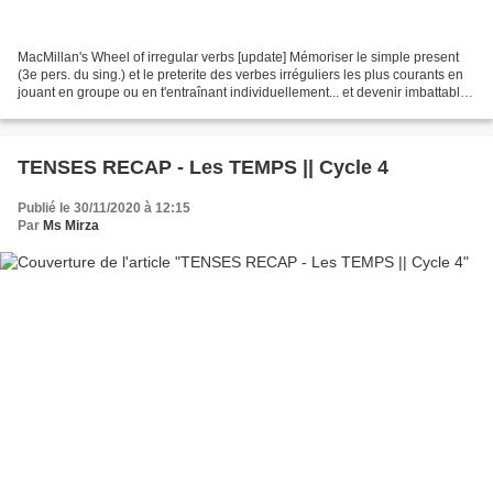
MacMillan's Wheel of irregular verbs [update] Mémoriser le simple present
(3e pers. du sing.) et le preterite des verbes irréguliers les plus courants en
jouant en groupe ou en t'entraînant individuellement... et devenir imbattable
!! Clique sur l'illustration...
TENSES RECAP - Les TEMPS || Cycle 4
Publié le 30/11/2020 à 12:15
Par
Ms Mirza