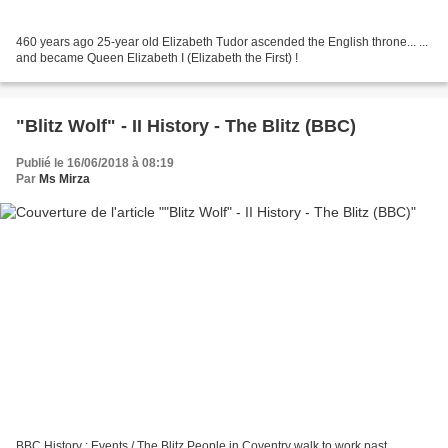
460 years ago 25-year old Elizabeth Tudor ascended the English throne... ...
and became Queen Elizabeth I (Elizabeth the First) !
"Blitz Wolf" - II History - The Blitz (BBC)
Publié le 16/06/2018 à 08:19
Par
Ms Mirza
BBC History : Events / The Blitz People in Coventry walk to work past