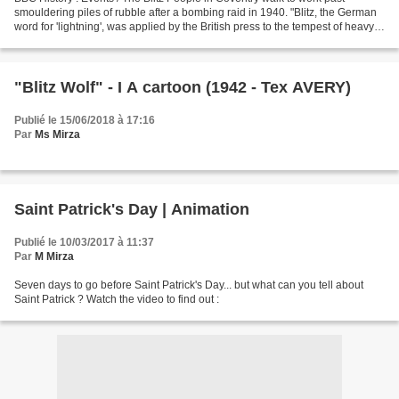
smouldering piles of rubble after a bombing raid in 1940. "Blitz, the German
word for 'lightning', was applied by the British press to the tempest of heavy
and frequent bombing raids...
"Blitz Wolf" - I A cartoon (1942 - Tex AVERY)
Publié le 15/06/2018 à 17:16
Par
Ms Mirza
Saint Patrick's Day | Animation
Publié le 10/03/2017 à 11:37
Par
M Mirza
Seven days to go before Saint Patrick's Day... but what can you tell about
Saint Patrick ? Watch the video to find out :