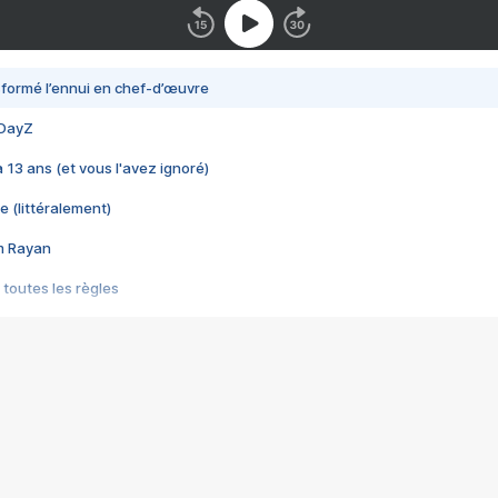
nsformé l’ennui en chef-d’œuvre
 DayZ
 a 13 ans (et vous l'avez ignoré)
e (littéralement)
im Rayan
 toutes les règles
s les jeux vidéo
us choquant de Rockstar ? - Le scandale BULLY
e plus moche de Steam
du RÊVE tourne au CAUCHEMAR
pendant 8 heures