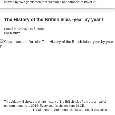
coaxed by “two gentlemen of respectable appearance” to travel to
Washington, D.C. for employment....
The History of the British Isles -year by year !
Publié le 12/09/2016 à 20:00
Par
MMirza
This video will show the entire history of the British Isles from the arrival of
modern humans to 2016. Every year is shown from 43 CE. ------------------------
--------------------------- 1. Caithness 2. Sutherland 3. Ross 4. Small Vassals 5.
Buchan 6....