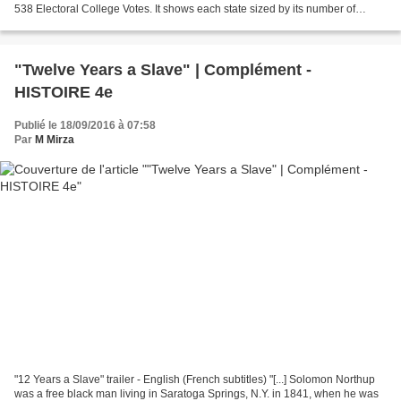
538 Electoral College Votes. It shows each state sized by its number of
electoral votes 3) A map representing...
"Twelve Years a Slave" | Complément -
HISTOIRE 4e
Publié le 18/09/2016 à 07:58
Par
M Mirza
"12 Years a Slave" trailer - English (French subtitles) "[...] Solomon Northup
was a free black man living in Saratoga Springs, N.Y. in 1841, when he was