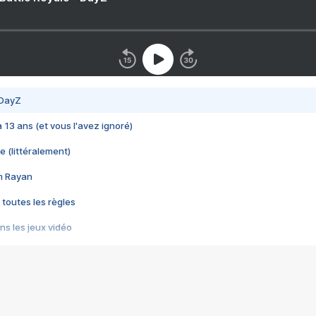
 DayZ
 a 13 ans (et vous l'avez ignoré)
e (littéralement)
im Rayan
 toutes les règles
s les jeux vidéo
us choquant de Rockstar ? - Le scandale BULLY
e plus moche de Steam
du RÊVE tourne au CAUCHEMAR