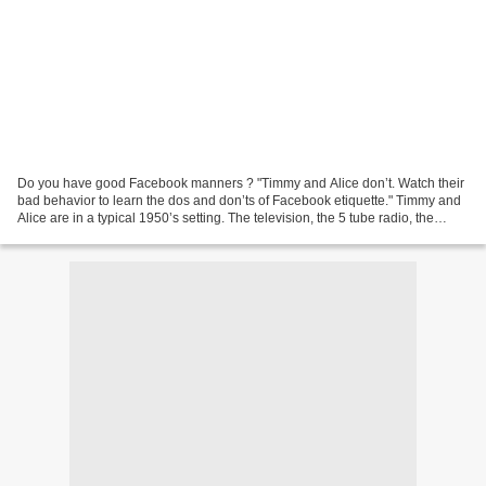
Do you have good Facebook manners ? "Timmy and Alice don’t. Watch their
bad behavior to learn the dos and don’ts of Facebook etiquette." Timmy and
Alice are in a typical 1950’s setting. The television, the 5 tube radio, the
'Remington Rand' typewriter,...