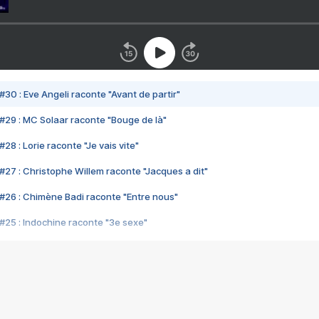
#30 : Eve Angeli raconte "Avant de partir"
#29 : MC Solaar raconte "Bouge de là"
28 : Lorie raconte "Je vais vite"
#27 : Christophe Willem raconte "Jacques a dit"
#26 : Chimène Badi raconte "Entre nous"
#25 : Indochine raconte "3e sexe"
#24 : Zaho raconte "C'est chelou"
#23 : Patrick Bruel raconte "Au café des délices"
#22 : Kyo raconte "Le chemin"