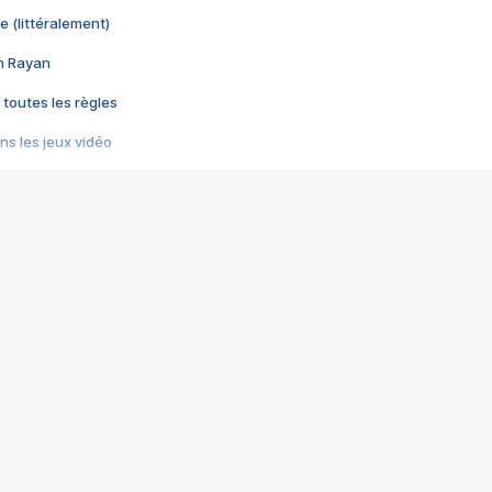
e (littéralement)
im Rayan
 toutes les règles
s les jeux vidéo
us choquant de Rockstar ? - Le scandale BULLY
e plus moche de Steam
du RÊVE tourne au CAUCHEMAR
pendant 8 heures
it… à tort
umiliés par un jeu vidéo
ire - Final Fantasy 8
ti un empire - Age of Empires