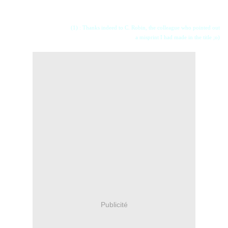
(1) : Thanks indeed to C. Robin, the colleague who pointed out
a misprint I had made in the title ;o)
Publicité