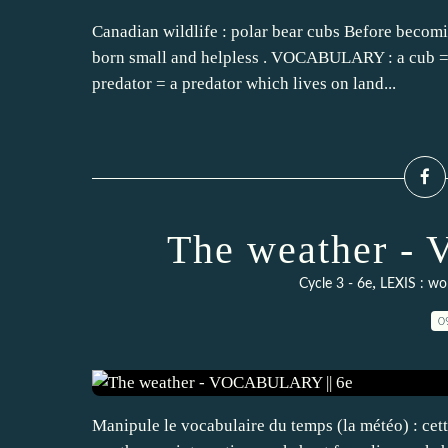
Canadian wildlife : polar bear cubs Before becomin
born small and helpless . VOCABULARY : a cub =
predator = a predator which lives on land...
The weather -
,
Cycle 3 - 6e
LEXIS : wo
0
Manipule le vocabulaire du temps (la météo) : cett