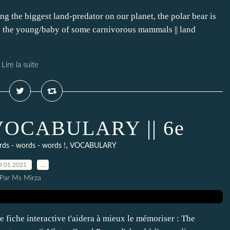
g the biggest land-predator on our planet, the polar bear is
 the young/baby of some carnivorous mammals || land
Lire la suite
 VOCABULARY || 6e
,
rds - words - words !
VOCABULARY
9.01.2021
…
Par Ms Mirza
e fiche interactive t'aidera à mieux le mémoriser : The