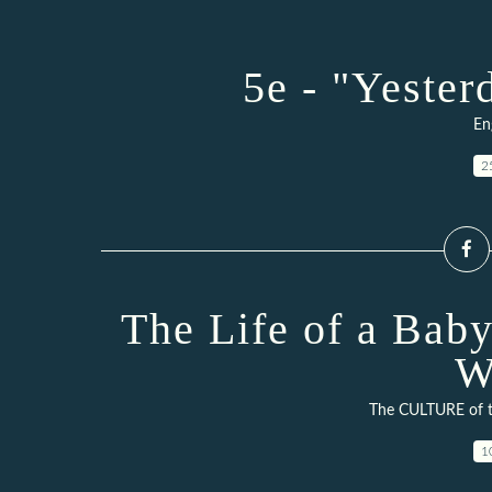
5e - "Yester
En
2
The Life of a Baby
W
The CULTURE of 
1