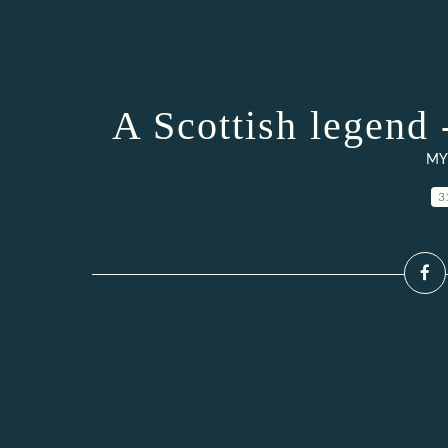
A Scottish legend 
MY
3