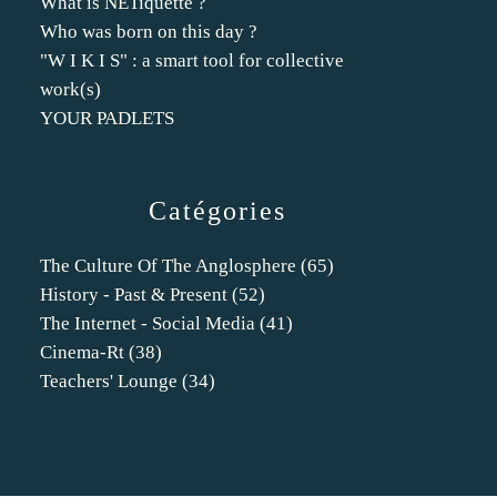
What is NETiquette ?
Who was born on this day ?
"W I K I S" : a smart tool for collective
work(s)
YOUR PADLETS
Catégories
The Culture Of The Anglosphere
(65)
History - Past & Present
(52)
The Internet - Social Media
(41)
Cinema-Rt
(38)
Teachers' Lounge
(34)