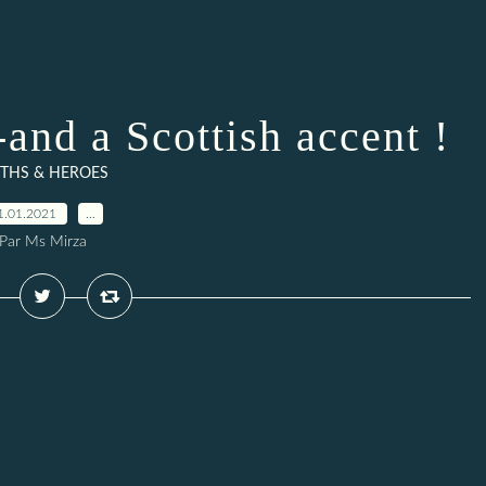
-and a Scottish accent !
THS & HEROES
1.01.2021
…
Par Ms Mirza