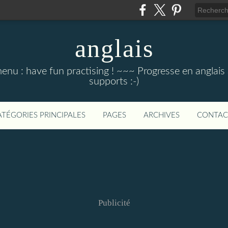
anglais
menu : have fun practising ! ~~~ Progresse en anglais au
supports :-)
ATÉGORIES PRINCIPALES
PAGES
ARCHIVES
CONTAC
Publicité