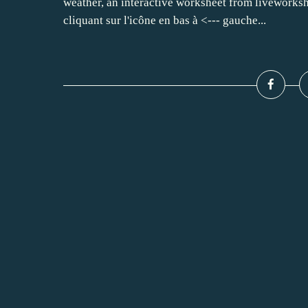
weather, an interactive worksheet from liveworksh
cliquant sur l'icône en bas à <--- gauche...