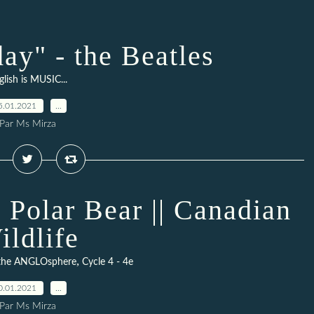
day" - the Beatles
glish is MUSIC...
5.01.2021
…
Par Ms Mirza
 Polar Bear || Canadian
ildlife
,
the ANGLOsphere
Cycle 4 - 4e
0.01.2021
…
Par Ms Mirza