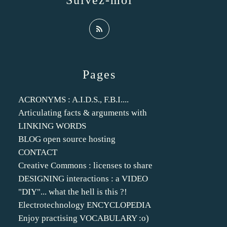
Suivez-moi
Pages
ACRONYMS : A.I.D.S., F.B.I....
Articulating facts & arguments with
LINKING WORDS
BLOG open source hosting
CONTACT
Creative Commons : licenses to share
DESIGNING interactions : a VIDEO
"DIY"... what the hell is this ?!
Electrotechnology ENCYCLOPEDIA
Enjoy practising VOCABULARY :o)