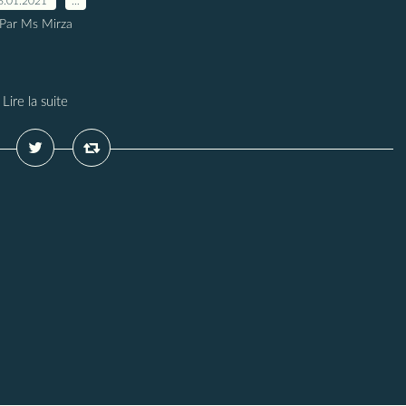
6.01.2021
…
Par Ms Mirza
Lire la suite