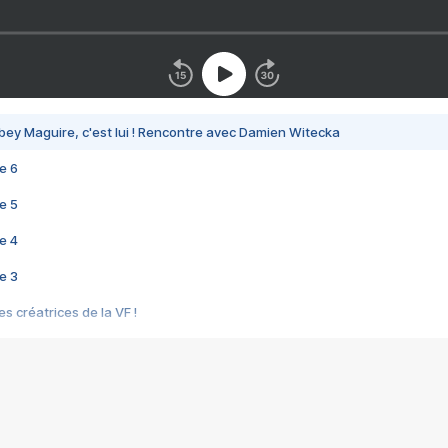
bey Maguire, c'est lui ! Rencontre avec Damien Witecka
e 6
e 5
e 4
e 3
s créatrices de la VF !
e 2
e 1
e Mektoub My Love arrive enfin ! Rencontre avec Shaïn Boumedine et Sal