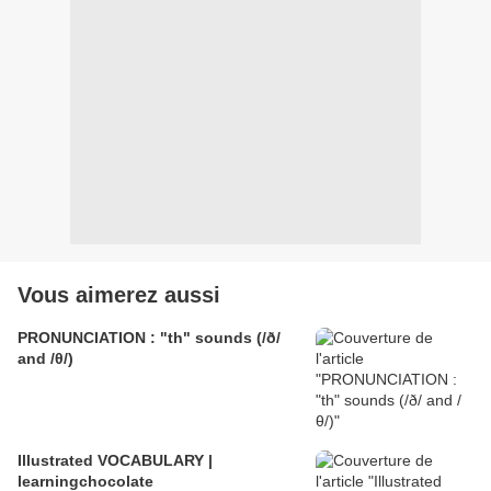
Vous aimerez aussi
PRONUNCIATION : "th" sounds (/ð/
and /θ/)
Illustrated VOCABULARY |
learningchocolate