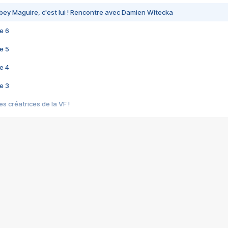
bey Maguire, c'est lui ! Rencontre avec Damien Witecka
e 6
e 5
e 4
e 3
s créatrices de la VF !
e 2
e 1
e Mektoub My Love arrive enfin ! Rencontre avec Shaïn Boumedine et Sal
i : après Toni en famille
elle réalise le bouleversant Dites lui que je l'aime
ais ! Rencontre autour de Vie privée de Rebecca Zlotowski