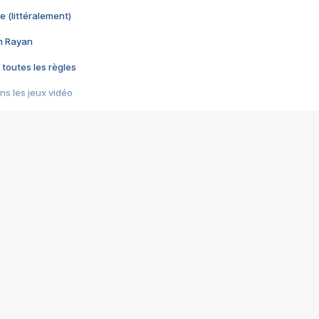
e (littéralement)
im Rayan
 toutes les règles
s les jeux vidéo
us choquant de Rockstar ? - Le scandale BULLY
e plus moche de Steam
du RÊVE tourne au CAUCHEMAR
pendant 8 heures
it… à tort
umiliés par un jeu vidéo
ire - Final Fantasy 8
ti un empire - Age of Empires