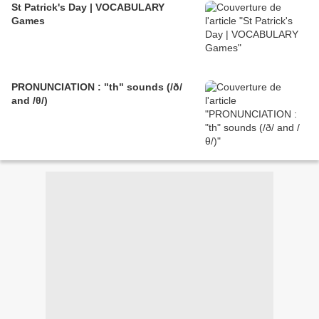
St Patrick's Day | VOCABULARY
Games
PRONUNCIATION : "th" sounds (/ð/
and /θ/)