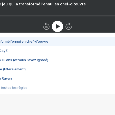
e jeu qui a transformé l’ennui en chef-d’œuvre
nsformé l’ennui en chef-d’œuvre
 DayZ
 a 13 ans (et vous l'avez ignoré)
e (littéralement)
im Rayan
 toutes les règles
s les jeux vidéo
us choquant de Rockstar ? - Le scandale BULLY