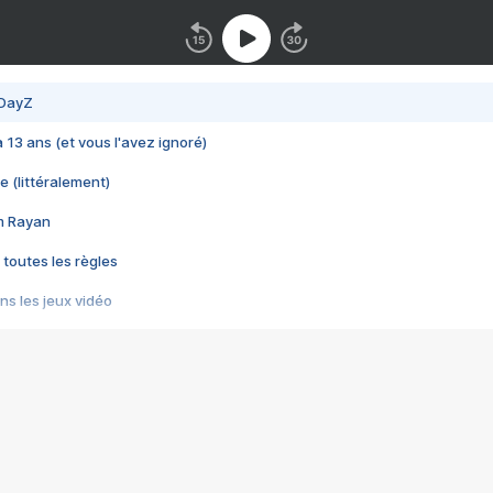
 DayZ
 a 13 ans (et vous l'avez ignoré)
e (littéralement)
im Rayan
 toutes les règles
s les jeux vidéo
us choquant de Rockstar ? - Le scandale BULLY
e plus moche de Steam
du RÊVE tourne au CAUCHEMAR
pendant 8 heures