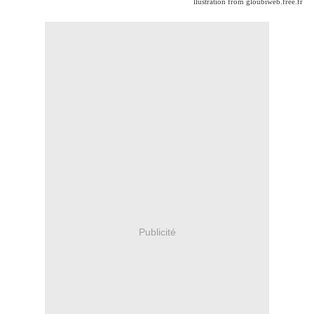
llustration from gloubiweb.free.fr
Publicité