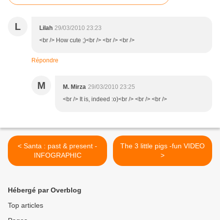
L
Lilah
29/03/2010 23:23
<br /> How cute ;)<br /> <br /> <br />
Répondre
M
M. Mirza
29/03/2010 23:25
<br /> It is, indeed :o)<br /> <br /> <br />
< Santa : past & present -
The 3 little pigs -fun VIDEO
INFOGRAPHIC
>
Hébergé par Overblog
Top articles