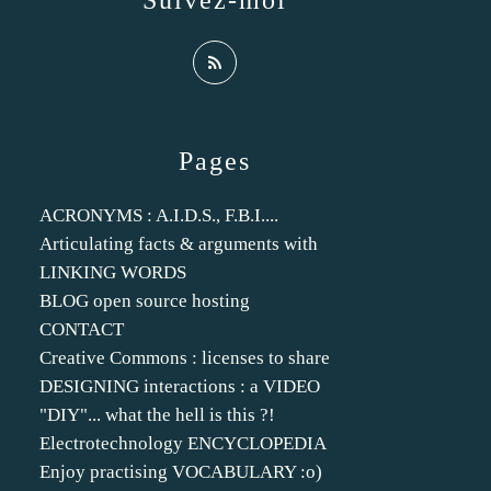
Suivez-moi
Pages
ACRONYMS : A.I.D.S., F.B.I....
Articulating facts & arguments with
LINKING WORDS
BLOG open source hosting
CONTACT
Creative Commons : licenses to share
DESIGNING interactions : a VIDEO
"DIY"... what the hell is this ?!
Electrotechnology ENCYCLOPEDIA
Enjoy practising VOCABULARY :o)