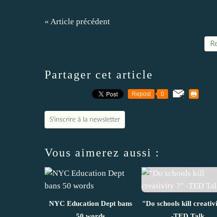
« Article précédent
Re
Partager cet article
Repost
0
S'inscrire à la newsletter
Vous aimerez aussi :
NYC Education Dept bans
"Do schools kill creativ
50 words
-TED Talk