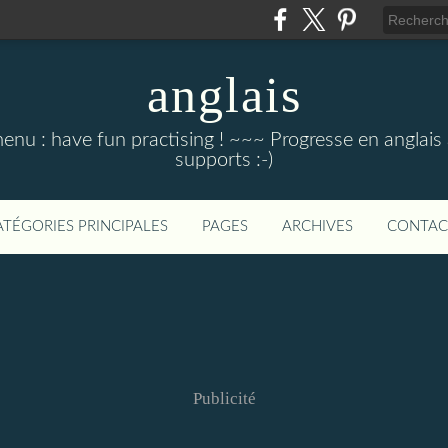
anglais
menu : have fun practising ! ~~~ Progresse en anglais au
supports :-)
ATÉGORIES PRINCIPALES
PAGES
ARCHIVES
CONTAC
Publicité