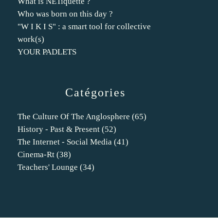
What is NETiquette ?
Who was born on this day ?
"W I K I S" : a smart tool for collective
work(s)
YOUR PADLETS
Catégories
The Culture Of The Anglosphere
(65)
History - Past & Present
(52)
The Internet - Social Media
(41)
Cinema-Rt
(38)
Teachers' Lounge
(34)