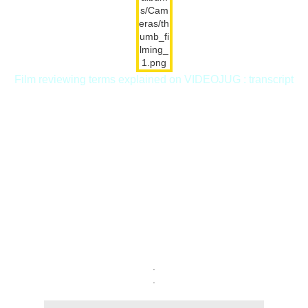
Film reviewing terms explained on VIDEOJUG : transcript
.
.