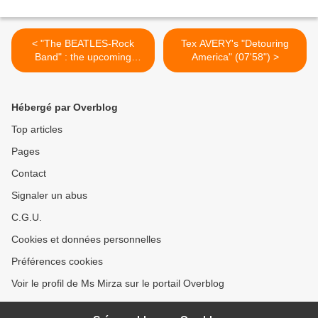
< "The BEATLES-Rock
Tex AVERY's "Detouring
Band" : the upcoming
America" (07'58") >
VIDEOGAME...
Hébergé par Overblog
Top articles
Pages
Contact
Signaler un abus
C.G.U.
Cookies et données personnelles
Préférences cookies
Voir le profil de Ms Mirza sur le portail Overblog