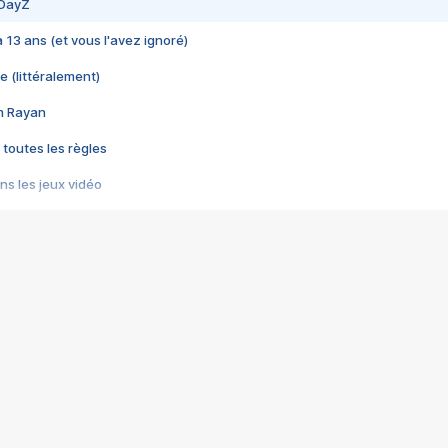
 DayZ
 a 13 ans (et vous l'avez ignoré)
e (littéralement)
im Rayan
 toutes les règles
s les jeux vidéo
us choquant de Rockstar ? - Le scandale BULLY
e plus moche de Steam
du RÊVE tourne au CAUCHEMAR
pendant 8 heures
it… à tort
umiliés par un jeu vidéo
ire - Final Fantasy 8