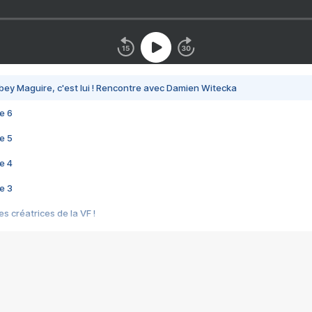
bey Maguire, c'est lui ! Rencontre avec Damien Witecka
e 6
e 5
e 4
e 3
s créatrices de la VF !
e 2
e 1
e Mektoub My Love arrive enfin ! Rencontre avec Shaïn Boumedine et Sal