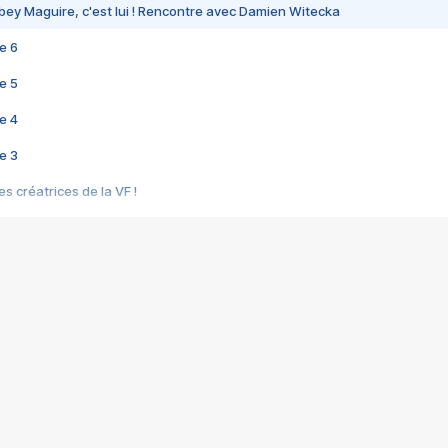
bey Maguire, c'est lui ! Rencontre avec Damien Witecka
e 6
e 5
e 4
e 3
s créatrices de la VF !
e 2
e 1
e Mektoub My Love arrive enfin ! Rencontre avec Shaïn Boumedine et Sal
i : après Toni en famille
elle réalise le bouleversant Dites lui que je l'aime
ais ! Rencontre autour de Vie privée de Rebecca Zlotowski
 de Marguerite, Grave... Rencontre avec Ella Rumpf