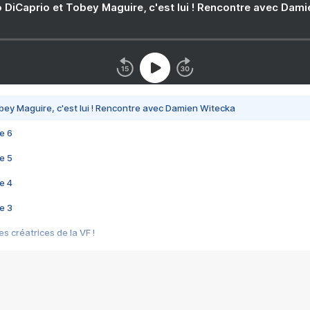
 DiCaprio et Tobey Maguire, c'est lui ! Rencontre avec Dam
bey Maguire, c'est lui ! Rencontre avec Damien Witecka
e 6
e 5
e 4
e 3
s créatrices de la VF !
e 2
e 1
e Mektoub My Love arrive enfin ! Rencontre avec Shaïn Boumedine et Sal