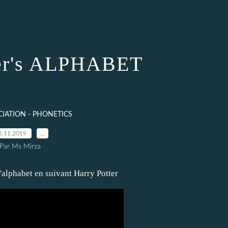
ter's ALPHABET
IATION - PHONETICS
6.11.2019
…
Par Ms Mirza
l'alphabet en suivant Harry Potter