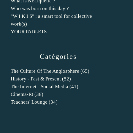
What is NETiquette ?
Who was born on this day ?
"W I K I S" : a smart tool for collective
work(s)
YOUR PADLETS
Catégories
The Culture Of The Anglosphere
(65)
History - Past & Present
(52)
The Internet - Social Media
(41)
Cinema-Rt
(38)
Teachers' Lounge
(34)