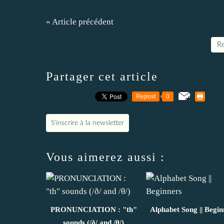
« Article précédent
Re
Partager cet article
Repost
0
S'inscrire à la newsletter
Vous aimerez aussi :
PRONUNCIATION : "th"
Alphabet Song || Begin
sounds (/ð/ and /θ/)