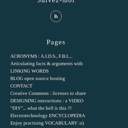
Suivez-moi
Pages
ACRONYMS : A.I.D.S., F.B.I....
Articulating facts & arguments with
LINKING WORDS
BLOG open source hosting
CONTACT
Creative Commons : licenses to share
DESIGNING interactions : a VIDEO
"DIY"... what the hell is this ?!
Electrotechnology ENCYCLOPEDIA
Enjoy practising VOCABULARY :o)