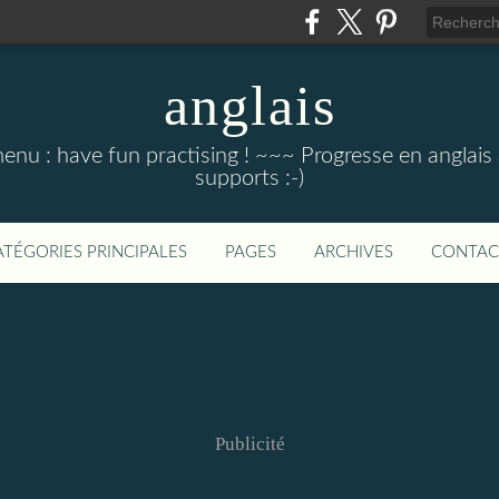
anglais
menu : have fun practising ! ~~~ Progresse en anglais au
supports :-)
ATÉGORIES PRINCIPALES
PAGES
ARCHIVES
CONTAC
Publicité