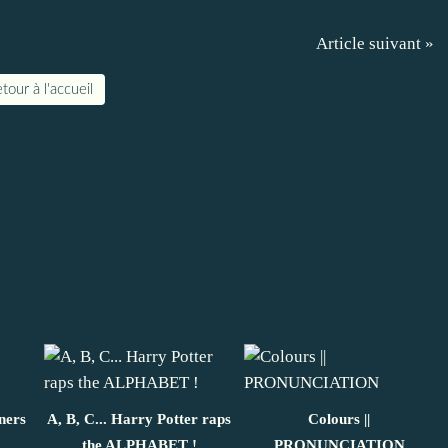
Article suivant »
tour à l'accueil
ners
A, B, C... Harry Potter raps
Colours ||
the ALPHABET !
PRONUNCIATION