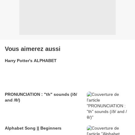
Vous aimerez aussi
Harry Potter's ALPHABET
PRONUNCIATION : "th" sounds (/ð/
and /θ/)
Alphabet Song || Beginners