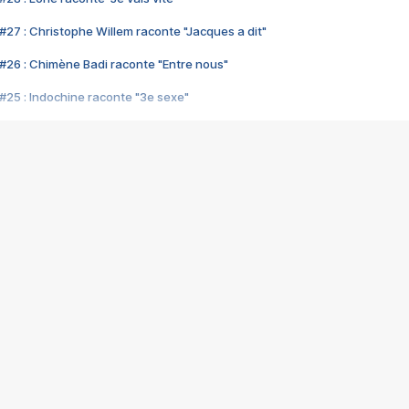
#27 : Christophe Willem raconte "Jacques a dit"
#26 : Chimène Badi raconte "Entre nous"
#25 : Indochine raconte "3e sexe"
#24 : Zaho raconte "C'est chelou"
#23 : Patrick Bruel raconte "Au café des délices"
#22 : Kyo raconte "Le chemin"
#21 : Nolwenn Leroy raconte "Cassé"
#20 : Patrick Hernandez raconte "Born to be alive"
#19 : Lorie raconte "Près de moi"
#18 : Michael Jones raconte "A nos actes manqués" (avec Jean-Jacque
#17 : Khaled raconte "Aïcha"
#16 : Corneille raconte "Parce qu'on vient de loin"