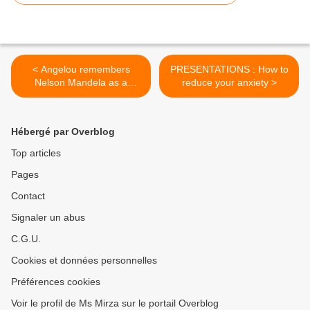
< Angelou remembers
PRESENTATIONS : How to
Nelson Mandela as a
reduce your anxiety >
"gentle giant" ~ Myths &
Heroes
Hébergé par Overblog
Top articles
Pages
Contact
Signaler un abus
C.G.U.
Cookies et données personnelles
Préférences cookies
Voir le profil de Ms Mirza sur le portail Overblog