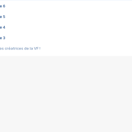
e 6
e 5
e 4
e 3
s créatrices de la VF !
e 2
e 1
e Mektoub My Love arrive enfin ! Rencontre avec Shaïn Boumedine et Sal
i : après Toni en famille
elle réalise le bouleversant Dites lui que je l'aime
ais ! Rencontre autour de Vie privée de Rebecca Zlotowski
 de Marguerite, Grave... Rencontre avec Ella Rumpf