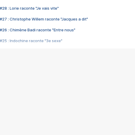
28 : Lorie raconte "Je vais vite"
#27 : Christophe Willem raconte "Jacques a dit"
#26 : Chimène Badi raconte "Entre nous"
#25 : Indochine raconte "3e sexe"
#24 : Zaho raconte "C'est chelou"
#23 : Patrick Bruel raconte "Au café des délices"
#22 : Kyo raconte "Le chemin"
#21 : Nolwenn Leroy raconte "Cassé"
#20 : Patrick Hernandez raconte "Born to be alive"
#19 : Lorie raconte "Près de moi"
#18 : Michael Jones raconte "A nos actes manqués" (avec Jean-Jacque
#17 : Khaled raconte "Aïcha"