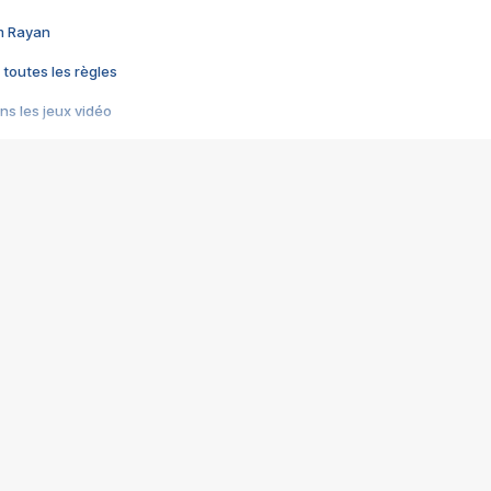
im Rayan
 toutes les règles
s les jeux vidéo
us choquant de Rockstar ? - Le scandale BULLY
e plus moche de Steam
du RÊVE tourne au CAUCHEMAR
pendant 8 heures
it… à tort
umiliés par un jeu vidéo
ire - Final Fantasy 8
ti un empire - Age of Empires
story DOFUS