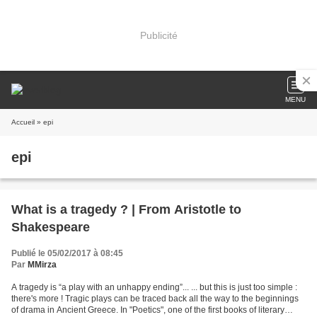
Publicité
MENU
Accueil
» epi
epi
What is a tragedy ? | From Aristotle to
Shakespeare
Publié le 05/02/2017 à 08:45
Par
MMirza
A tragedy is “a play with an unhappy ending”... ... but this is just too simple :
there's more ! Tragic plays can be traced back all the way to the beginnings
of drama in Ancient Greece. In "Poetics", one of the first books of literary