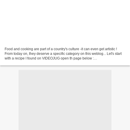
Food and cooking are part of a country's culture -it can even get artistic !
From today on, they deserve a specific category on this weblog... Let's start
with a recipe I found on VIDEOJUG open th page below :
https://youtu.be/6ve3UFzhH7s Hallowe'en usually...