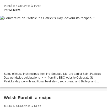
Publié le 17/03/2011 à 15:00
Par
M. Mirza
Some of these Irish recipes from the 'Emerald Isle' are part of Saint Patrick's
Day worldwide celebrations : <<< from the BBC website Celebrate St
Patrick's day too with traditional beef stew , soda bread and Baileys and
chocolate cheesecake ... along...
Welsh Rarebit -a recipe
Publié le 01/03/2011 à 16:25