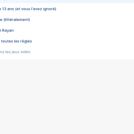
 a 13 ans (et vous l'avez ignoré)
e (littéralement)
im Rayan
 toutes les règles
s les jeux vidéo
us choquant de Rockstar ? - Le scandale BULLY
e plus moche de Steam
du RÊVE tourne au CAUCHEMAR
pendant 8 heures
it… à tort
umiliés par un jeu vidéo
ire - Final Fantasy 8